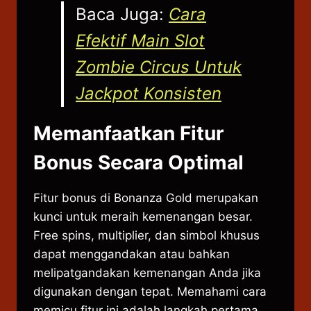
Baca Juga:
Cara
Efektif Main Slot
Zombie Circus Untuk
Jackpot Konsisten
Memanfaatkan Fitur
Bonus Secara Optimal
Fitur bonus di Bonanza Gold merupakan
kunci untuk meraih kemenangan besar.
Free spins, multiplier, dan simbol khusus
dapat menggandakan atau bahkan
melipatgandakan kemenangan Anda jika
digunakan dengan tepat. Memahami cara
memicu fitur ini adalah langkah pertama