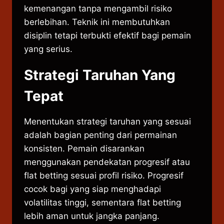
kemenangan tanpa mengambil risiko
berlebihan. Teknik ini membutuhkan
disiplin tetapi terbukti efektif bagi pemain
yang serius.
Strategi Taruhan Yang
Tepat
Menentukan strategi taruhan yang sesuai
adalah bagian penting dari permainan
konsisten. Pemain disarankan
menggunakan pendekatan progresif atau
flat betting sesuai profil risiko. Progresif
cocok bagi yang siap menghadapi
volatilitas tinggi, sementara flat betting
lebih aman untuk jangka panjang.