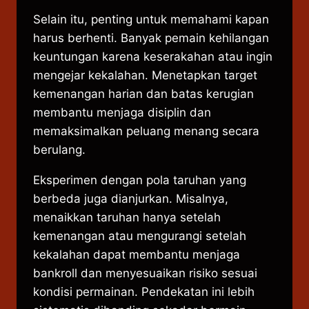
Selain itu, penting untuk memahami kapan
harus berhenti. Banyak pemain kehilangan
keuntungan karena keserakahan atau ingin
mengejar kekalahan. Menetapkan target
kemenangan harian dan batas kerugian
membantu menjaga disiplin dan
memaksimalkan peluang menang secara
berulang.
Eksperimen dengan pola taruhan yang
berbeda juga dianjurkan. Misalnya,
menaikkan taruhan hanya setelah
kemenangan atau mengurangi setelah
kekalahan dapat membantu menjaga
bankroll dan menyesuaikan risiko sesuai
kondisi permainan. Pendekatan ini lebih