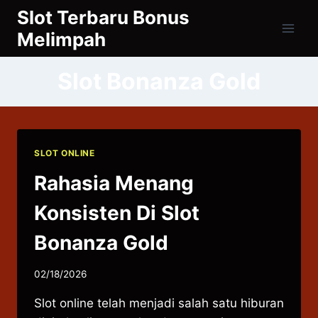
Skip
Slot Terbaru Bonus
to
Melimpah
content
Slot Bonanza Gold
SLOT ONLINE
Rahasia Menang
Konsisten Di Slot
Bonanza Gold
02/18/2026
Slot online telah menjadi salah satu hiburan