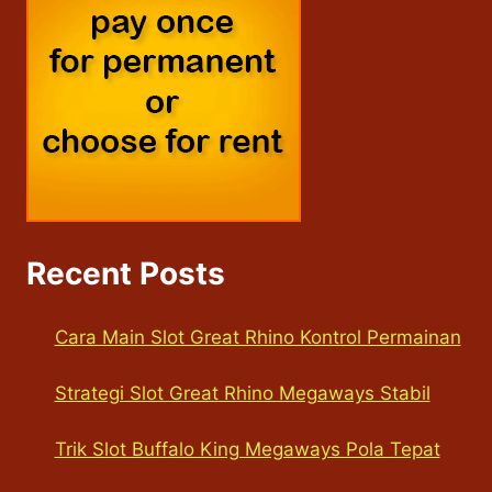
Recent Posts
Cara Main Slot Great Rhino Kontrol Permainan
Strategi Slot Great Rhino Megaways Stabil
Trik Slot Buffalo King Megaways Pola Tepat