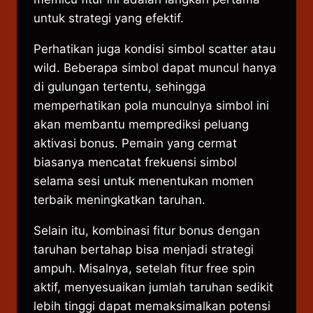
untuk strategi yang efektif.
Perhatikan juga kondisi simbol scatter atau
wild. Beberapa simbol dapat muncul hanya
di gulungan tertentu, sehingga
memperhatikan pola munculnya simbol ini
akan membantu memprediksi peluang
aktivasi bonus. Pemain yang cermat
biasanya mencatat frekuensi simbol
selama sesi untuk menentukan momen
terbaik meningkatkan taruhan.
Selain itu, kombinasi fitur bonus dengan
taruhan bertahap bisa menjadi strategi
ampuh. Misalnya, setelah fitur free spin
aktif, menyesuaikan jumlah taruhan sedikit
lebih tinggi dapat memaksimalkan potensi