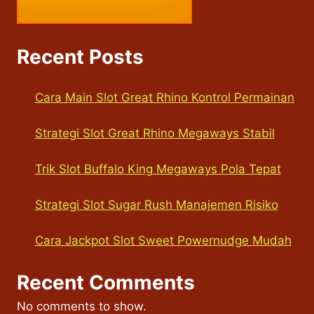
Recent Posts
Cara Main Slot Great Rhino Kontrol Permainan
Strategi Slot Great Rhino Megaways Stabil
Trik Slot Buffalo King Megaways Pola Tepat
Strategi Slot Sugar Rush Manajemen Risiko
Cara Jackpot Slot Sweet Powernudge Mudah
Recent Comments
No comments to show.