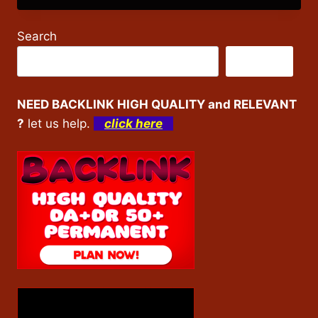
Search
Search
NEED BACKLINK HIGH QUALITY and RELEVANT
?
let us help.
click here