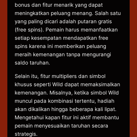
bonus dan fitur menarik yang dapat
meningkatkan peluang menang. Salah satu
yang paling dicari adalah putaran gratis
(free spins). Pemain harus memanfaatkan
setiap kesempatan mendapatkan free
spins karena ini memberikan peluang
meraih kemenangan tanpa mengurangi
saldo taruhan.
Selain itu, fitur multipliers dan simbol
khusus seperti Wild dapat memaksimalkan
kemenangan. Misalnya, ketika simbol Wild
muncul pada kombinasi tertentu, hadiah
akan dikalikan hingga beberapa kali lipat.
Mengetahui kapan fitur ini aktif membantu
pemain menyesuaikan taruhan secara
strategis.