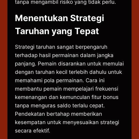
tanpa mengambil risiko yang tidak perlu.
Menentukan Strategi
Taruhan yang Tepat
Strategi taruhan sangat berpengaruh
terhadap hasil permainan dalam jangka
panjang. Pemain disarankan untuk memulai
dengan taruhan kecil terlebih dahulu untuk
memahami pola permainan. Cara ini
membantu pemain mempelajari frekuensi
kemenangan dan kemunculan fitur bonus
tanpa menguras saldo terlalu cepat.
Pendekatan bertahap memberikan
kesempatan untuk menyesuaikan strategi
secara efektif.