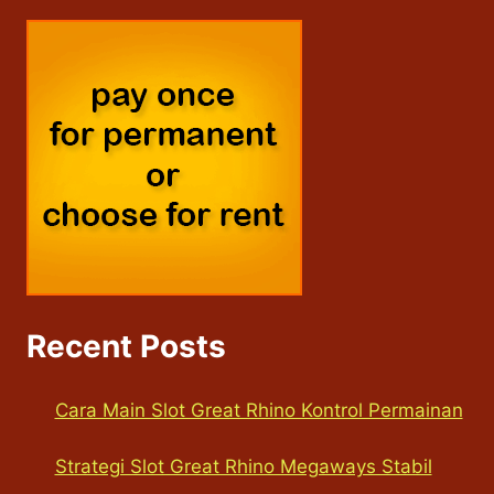
Recent Posts
Cara Main Slot Great Rhino Kontrol Permainan
Strategi Slot Great Rhino Megaways Stabil