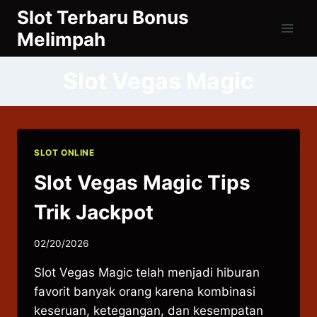
Skip
Slot Terbaru Bonus
to
Melimpah
content
Slot Vegas Magic
SLOT ONLINE
Slot Vegas Magic Tips
Trik Jackpot
02/20/2026
Slot Vegas Magic telah menjadi hiburan
favorit banyak orang karena kombinasi
keseruan, ketegangan, dan kesempatan