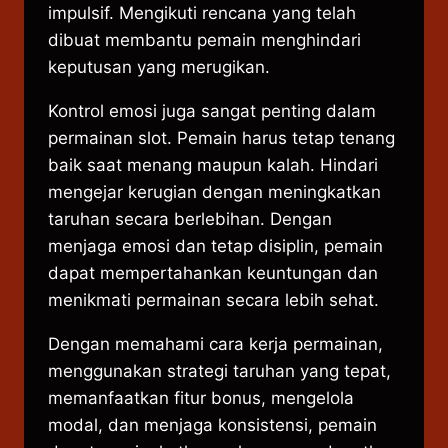
impulsif. Mengikuti rencana yang telah
dibuat membantu pemain menghindari
keputusan yang merugikan.
Kontrol emosi juga sangat penting dalam
permainan slot. Pemain harus tetap tenang
baik saat menang maupun kalah. Hindari
mengejar kerugian dengan meningkatkan
taruhan secara berlebihan. Dengan
menjaga emosi dan tetap disiplin, pemain
dapat mempertahankan keuntungan dan
menikmati permainan secara lebih sehat.
Dengan memahami cara kerja permainan,
menggunakan strategi taruhan yang tepat,
memanfaatkan fitur bonus, mengelola
modal, dan menjaga konsistensi, pemain