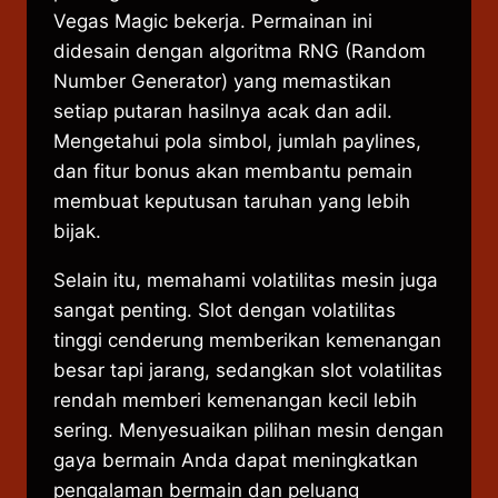
Vegas Magic bekerja. Permainan ini
didesain dengan algoritma RNG (Random
Number Generator) yang memastikan
setiap putaran hasilnya acak dan adil.
Mengetahui pola simbol, jumlah paylines,
dan fitur bonus akan membantu pemain
membuat keputusan taruhan yang lebih
bijak.
Selain itu, memahami volatilitas mesin juga
sangat penting. Slot dengan volatilitas
tinggi cenderung memberikan kemenangan
besar tapi jarang, sedangkan slot volatilitas
rendah memberi kemenangan kecil lebih
sering. Menyesuaikan pilihan mesin dengan
gaya bermain Anda dapat meningkatkan
pengalaman bermain dan peluang