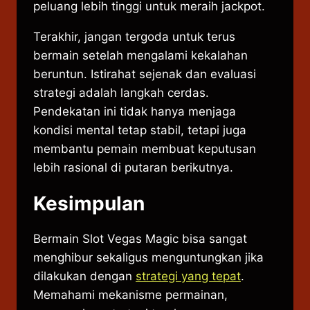
peluang lebih tinggi untuk meraih jackpot.
Terakhir, jangan tergoda untuk terus
bermain setelah mengalami kekalahan
beruntun. Istirahat sejenak dan evaluasi
strategi adalah langkah cerdas.
Pendekatan ini tidak hanya menjaga
kondisi mental tetap stabil, tetapi juga
membantu pemain membuat keputusan
lebih rasional di putaran berikutnya.
Kesimpulan
Bermain Slot Vegas Magic bisa sangat
menghibur sekaligus menguntungkan jika
dilakukan dengan
strategi yang tepat
.
Memahami mekanisme permainan,