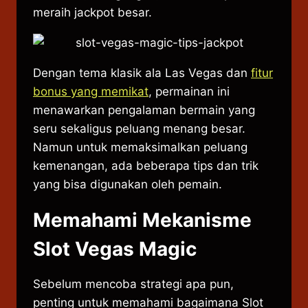
meraih jackpot besar.
Dengan tema klasik ala Las Vegas dan
fitur
bonus yang memikat
, permainan ini
menawarkan pengalaman bermain yang
seru sekaligus peluang menang besar.
Namun untuk memaksimalkan peluang
kemenangan, ada beberapa tips dan trik
yang bisa digunakan oleh pemain.
Memahami Mekanisme
Slot Vegas Magic
Sebelum mencoba strategi apa pun,
penting untuk memahami bagaimana Slot