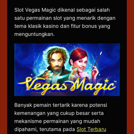
Slot Vegas Magic dikenal sebagai salah
satu permainan slot yang menarik dengan
tema klasik kasino dan fitur bonus yang
menguntungkan.
Banyak pemain tertarik karena potensi
kemenangan yang cukup besar serta
mekanisme permainan yang mudah
dipahami, terutama pada
Slot Terbaru