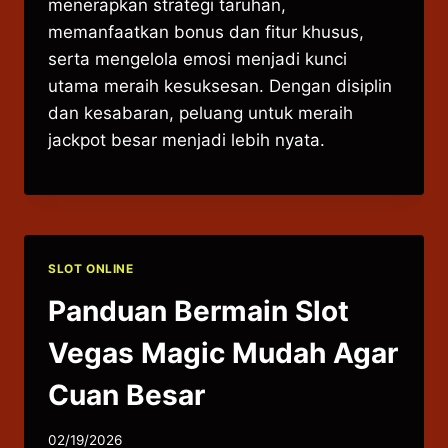
menerapkan strategi taruhan,
memanfaatkan bonus dan fitur khusus,
serta mengelola emosi menjadi kunci
utama meraih kesuksesan. Dengan disiplin
dan kesabaran, peluang untuk meraih
jackpot besar menjadi lebih nyata.
SLOT ONLINE
Panduan Bermain Slot
Vegas Magic Mudah Agar
Cuan Besar
02/19/2026