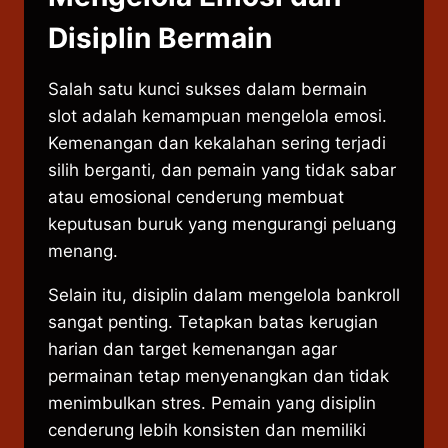
Disiplin Bermain
Salah satu kunci sukses dalam bermain
slot adalah kemampuan mengelola emosi.
Kemenangan dan kekalahan sering terjadi
silih berganti, dan pemain yang tidak sabar
atau emosional cenderung membuat
keputusan buruk yang mengurangi peluang
menang.
Selain itu, disiplin dalam mengelola bankroll
sangat penting. Tetapkan batas kerugian
harian dan target kemenangan agar
permainan tetap menyenangkan dan tidak
menimbulkan stres. Pemain yang disiplin
cenderung lebih konsisten dan memiliki