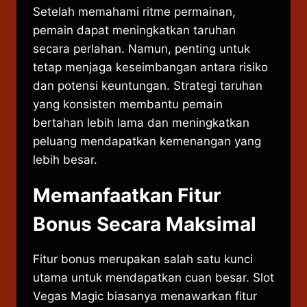
Setelah memahami ritme permainan,
pemain dapat meningkatkan taruhan
secara perlahan. Namun, penting untuk
tetap menjaga keseimbangan antara risiko
dan potensi keuntungan. Strategi taruhan
yang konsisten membantu pemain
bertahan lebih lama dan meningkatkan
peluang mendapatkan kemenangan yang
lebih besar.
Memanfaatkan Fitur
Bonus Secara Maksimal
Fitur bonus merupakan salah satu kunci
utama untuk mendapatkan cuan besar. Slot
Vegas Magic biasanya menawarkan fitur