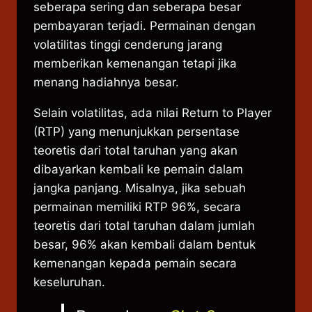
seberapa sering dan seberapa besar
pembayaran terjadi. Permainan dengan
volatilitas tinggi cenderung jarang
memberikan kemenangan tetapi jika
menang hadiahnya besar.
Selain volatilitas, ada nilai Return to Player
(RTP) yang menunjukkan persentase
teoretis dari total taruhan yang akan
dibayarkan kembali ke pemain dalam
jangka panjang. Misalnya, jika sebuah
permainan memiliki RTP 96%, secara
teoretis dari total taruhan dalam jumlah
besar, 96% akan kembali dalam bentuk
kemenangan kepada pemain secara
keseluruhan.