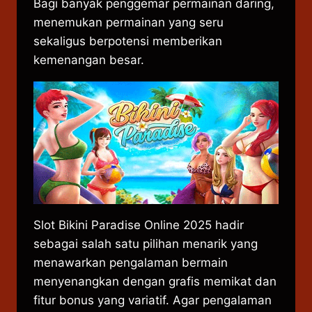
Bagi banyak penggemar permainan daring,
menemukan permainan yang seru
sekaligus berpotensi memberikan
kemenangan besar.
Slot Bikini Paradise Online 2025 hadir
sebagai salah satu pilihan menarik yang
menawarkan pengalaman bermain
menyenangkan dengan grafis memikat dan
fitur bonus yang variatif. Agar pengalaman