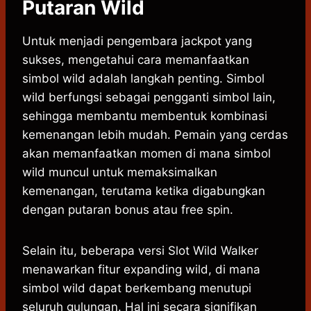
Putaran Wild
Untuk menjadi pengembara jackpot yang
sukses, mengetahui cara memanfaatkan
simbol wild adalah langkah penting. Simbol
wild berfungsi sebagai pengganti simbol lain,
sehingga membantu membentuk kombinasi
kemenangan lebih mudah. Pemain yang cerdas
akan memanfaatkan momen di mana simbol
wild muncul untuk memaksimalkan
kemenangan, terutama ketika digabungkan
dengan putaran bonus atau free spin.
Selain itu, beberapa versi Slot Wild Walker
menawarkan fitur expanding wild, di mana
simbol wild dapat berkembang menutupi
seluruh gulungan. Hal ini secara signifikan