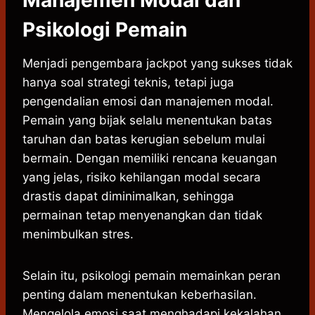
Manajemen Modal dan
Psikologi Pemain
Menjadi pengembara jackpot yang sukses tidak
hanya soal strategi teknis, tetapi juga
pengendalian emosi dan manajemen modal.
Pemain yang bijak selalu menentukan batas
taruhan dan batas kerugian sebelum mulai
bermain. Dengan memiliki rencana keuangan
yang jelas, risiko kehilangan modal secara
drastis dapat diminimalkan, sehingga
permainan tetap menyenangkan dan tidak
menimbulkan stres.
Selain itu, psikologi pemain memainkan peran
penting dalam menentukan keberhasilan.
Mengelola emosi saat menghadapi kekalahan