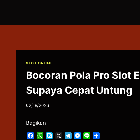
Skip
to
content
SLOT ONLINE
Bocoran Pola Pro Slot 
Supaya Cepat Untung
02/18/2026
Bagikan
F
W
S
X
T
M
L
S