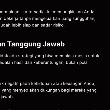
 permainan jika tersedia. Ini memungkinkan Anda
n bekerja tanpa mengeluarkan uang sungguhan,
dah lebih siap dan sadar risiko.
an Tanggung Jawab
tidak ada strategi yang bisa memaksa mesin untuk
dalah hasil dari keberuntungan, bukan pola
k negatif pada kehidupan atau keuangan Anda,
asi yang menyediakan dukungan bagi mereka yang
 jawab.