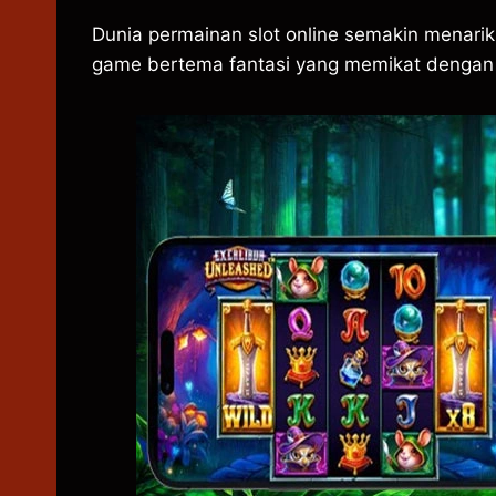
a
h
k
e
e
i
h
c
a
y
l
s
n
a
Dunia permainan slot online semakin menari
e
t
p
e
s
e
r
game bertema fantasi yang memikat dengan 
b
s
e
g
e
e
o
A
r
n
o
p
a
g
k
p
m
e
r