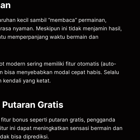
han
ruhan kecil sambil “membaca” permainan,
asa nyaman. Meskipun ini tidak menjamin hasil,
ntu memperpanjang waktu bermain dan
ot modern sering memiliki fitur otomatis (auto-
 bisa menyebabkan modal cepat habis. Selalu
n kendali yang ketat.
 Putaran Gratis
itur bonus seperti putaran gratis, pengganda
r-fitur ini dapat meningkatkan sensasi bermain dan
dak bisa diprediksi.