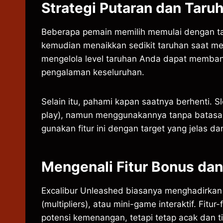
Strategi Putaran dan Taru
Beberapa pemain memilih memulai dengan ta
kemudian menaikkan sedikit taruhan saat mer
mengelola level taruhan Anda dapat memba
pengalaman keseluruhan.
Selain itu, pahami kapan saatnya berhenti. Sl
play), namun menggunakannya tanpa batasan
gunakan fitur ini dengan target yang jelas da
Mengenali Fitur Bonus dan
Excalibur Unleashed biasanya menghadirkan f
(multipliers), atau mini-game interaktif. Fitu
potensi kemenangan, tetapi tetap acak dan ti