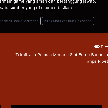
ik bermain game yang aman dan bertanggung jawab,
 satu sumber yang direkomendasikan.
 Terbaru Bonus Melimpah
#
Trik Slot Excalibur Unleashed
NEXT
i
Teknik Jitu Pemula Menang Slot Bomb Bonanza
Tanpa Ribet