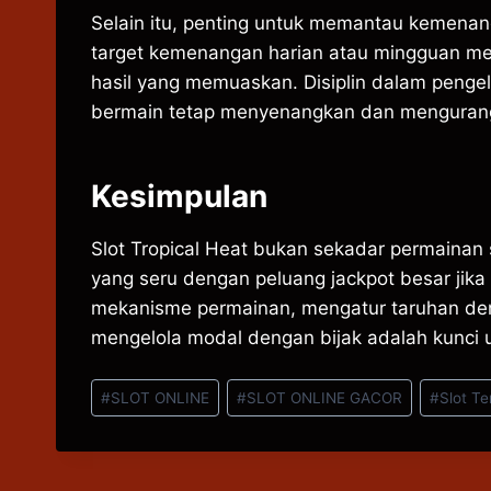
Selain itu, penting untuk memantau kemena
target kemenangan harian atau mingguan m
hasil yang memuaskan. Disiplin dalam peng
bermain tetap menyenangkan dan mengurangi 
Kesimpulan
Slot Tropical Heat bukan sekadar permainan
yang seru dengan peluang jackpot besar jika
mekanisme permainan, mengatur taruhan de
mengelola modal dengan bijak adalah kunci
Post
#
SLOT ONLINE
#
SLOT ONLINE GACOR
#
Slot T
Tags: