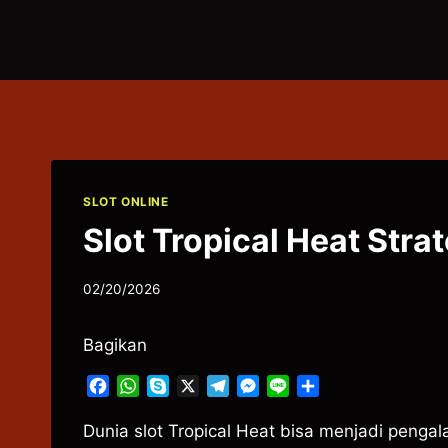
Skip
to
content
SLOT ONLINE
Slot Tropical Heat Stra
02/20/2026
Bagikan
F
W
S
X
T
M
L
S
a
h
k
e
e
i
h
c
a
y
l
s
n
a
Dunia slot Tropical Heat bisa menjadi pen