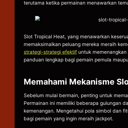
e
t
p
e
s
e
r
terutama ketika permainan menawarkan tema
b
s
e
g
e
e
o
A
r
n
o
p
a
g
k
p
m
e
r
Slot Tropical Heat, yang menawarkan keserua
memaksimalkan peluang mereka meraih keme
strategi-strategi efektif
untuk memenangkan ja
panduan lengkap bagi pemain pemula maup
Memahami Mekanisme Slot
Sebelum mulai bermain, penting untuk memah
Permainan ini memiliki beberapa gulungan d
kemenangan. Mengetahui pola simbol dan fit
bagi pemain yang ingin meraih jackpot.