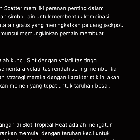
dan Scatter memiliki peranan penting dalam
n simbol lain untuk membentuk kombinasi
aran gratis yang meningkatkan peluang jackpot.
ni muncul memungkinkan pemain membuat
ah kunci. Slot dengan volatilitas tinggi
ementara volatilitas rendah sering memberikan
 strategi mereka dengan karakteristik ini akan
kan momen yang tepat untuk taruhan besar.
ngan di Slot Tropical Heat adalah mengatur
arankan memulai dengan taruhan kecil untuk