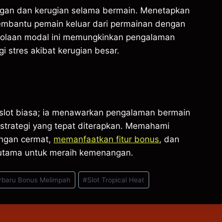
ngan dan kerugian selama bermain. Menetapkan
embantu pemain keluar dari permainan dengan
elolaan modal ini memungkinkan pengalaman
stres akibat kerugian besar.
 slot biasa; ia menawarkan pengalaman bermain
 strategi yang tepat diterapkan. Memahami
ngan cermat,
memanfaatkan fitur bonus
, dan
 utama untuk meraih kemenangan.
erbaru Bonus Melimpah
#
Slot Tropical Heat