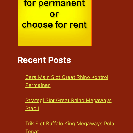
Recent Posts
Cara Main Slot Great Rhino Kontrol
Permainan
Strategi Slot Great Rhino Megaways
Stabil
Trik Slot Buffalo King Megaways Pola
Tepat