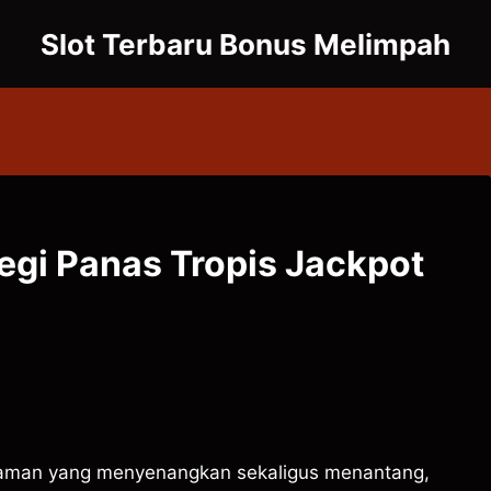
Slot Terbaru Bonus Melimpah
tegi Panas Tropis Jackpot
galaman yang menyenangkan sekaligus menantang,