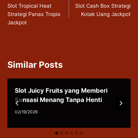
Slot Tropical Heat
Slot Cash Box Strategi
navigation
Strategi Panas Tropis
Kotak Uang Jackpot
Jackpot
Similar Posts
Slot Juicy Fruits yang Memberi
Sensasi Menang Tanpa Henti
02/19/2026