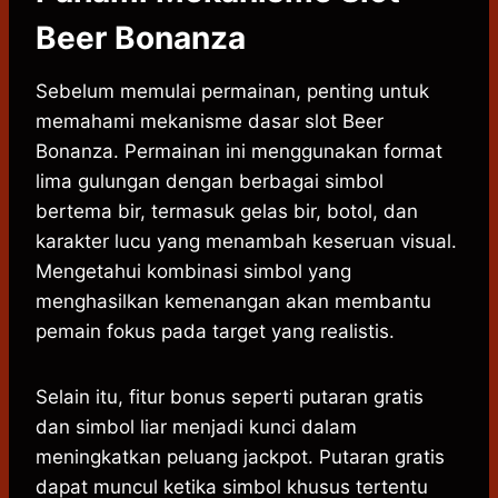
Beer Bonanza
Sebelum memulai permainan, penting untuk
memahami mekanisme dasar slot Beer
Bonanza. Permainan ini menggunakan format
lima gulungan dengan berbagai simbol
bertema bir, termasuk gelas bir, botol, dan
karakter lucu yang menambah keseruan visual.
Mengetahui kombinasi simbol yang
menghasilkan kemenangan akan membantu
pemain fokus pada target yang realistis.
Selain itu, fitur bonus seperti putaran gratis
dan simbol liar menjadi kunci dalam
meningkatkan peluang jackpot. Putaran gratis
dapat muncul ketika simbol khusus tertentu