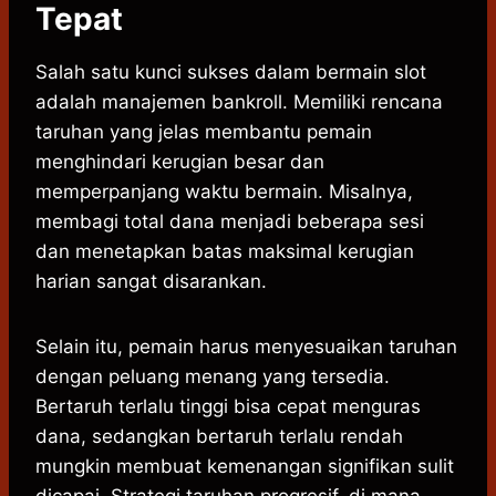
Tepat
Salah satu kunci sukses dalam bermain slot
adalah manajemen bankroll. Memiliki rencana
taruhan yang jelas membantu pemain
menghindari kerugian besar dan
memperpanjang waktu bermain. Misalnya,
membagi total dana menjadi beberapa sesi
dan menetapkan batas maksimal kerugian
harian sangat disarankan.
Selain itu, pemain harus menyesuaikan taruhan
dengan peluang menang yang tersedia.
Bertaruh terlalu tinggi bisa cepat menguras
dana, sedangkan bertaruh terlalu rendah
mungkin membuat kemenangan signifikan sulit