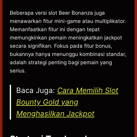
Beberapa versi slot Beer Bonanza juga
menawarkan fitur mini-game atau multiplikator.
Memanfaatkan fitur ini dengan tepat
memungkinkan pemain meningkatkan jackpot
secara signifikan. Fokus pada fitur bonus,
bukannya hanya menunggu kombinasi standar,
adalah strategi penting bagi pemain yang
serius.
Baca Juga:
Cara Memilih Slot
Bounty Gold yang
Menghasilkan Jackpot