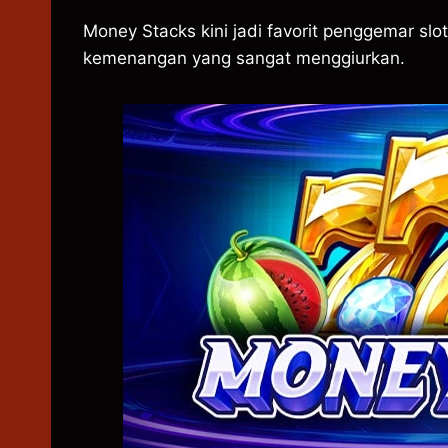
a
h
k
e
e
i
h
c
a
y
l
s
n
a
Money Stacks kini jadi favorit penggemar slo
e
t
p
e
s
e
r
kemenangan yang sangat menggiurkan.
b
s
e
g
e
e
o
A
r
n
o
p
a
g
k
p
m
e
r