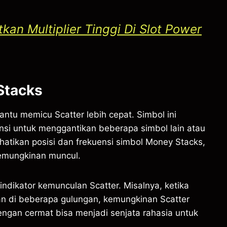
kan Multiplier Tinggi Di Slot Power
Stacks
tu memicu Scatter lebih cepat. Simbol ini
ensi untuk menggantikan beberapa simbol lain atau
ikan posisi dan frekuensi simbol Money Stacks,
emungkinan muncul.
 indikator kemunculan Scatter. Misalnya, ketika
an di beberapa gulungan, kemungkinan Scatter
engan cermat bisa menjadi senjata rahasia untuk