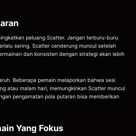
aran
ingkatkan peluang Scatter. Jangan terburu-buru
rlalu sering. Scatter cenderung muncul setelah
ermainan dan konsisten dengan strategi akan lebih
aruh. Beberapa pemain melaporkan bahwa sesi
iang atau malam hari, memungkinkan Scatter muncul
engan pengamatan pola putaran bisa memberikan
ain Yang Fokus