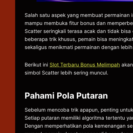
Salah satu aspek yang membuat permainan in
mampu membuka fitur bonus dan memperbe
Scatter seringkali terasa acak dan tidak bis
beberapa trik khusus, pemain bisa meningkat
sekaligus menikmati permainan dengan lebih
Berikut ini
Slot Terbaru Bonus Melimpah
akan 
simbol Scatter lebih sering muncul.
Pahami Pola Putaran
Sebelum mencoba trik apapun, penting untu
Setiap putaran memiliki algoritma tertentu ya
Dengan memperhatikan pola kemenangan s