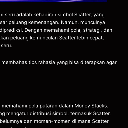
i seru adalah kehadiran simbol Scatter, yang
sar peluang kemenangan. Namun, munculnya
a diprediksi. Dengan memahami pola, strategi, dan
kan peluang kemunculan Scatter lebih cepat,
 seru.
membahas tips rahasia yang bisa diterapkan agar
k memahami pola putaran dalam Money Stacks.
ng mengatur distribusi simbol, termasuk Scatter.
ebelumnya dan momen-momen di mana Scatter