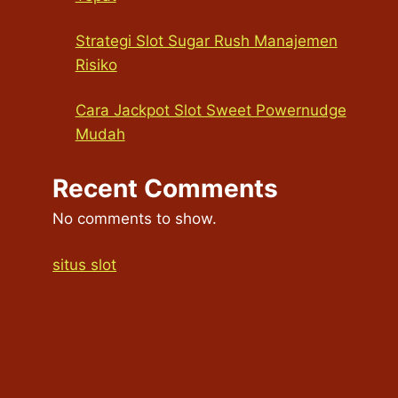
Strategi Slot Sugar Rush Manajemen
Risiko
Cara Jackpot Slot Sweet Powernudge
Mudah
Recent Comments
No comments to show.
situs slot