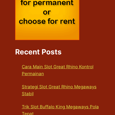
Recent Posts
Cara Main Slot Great Rhino Kontrol
Permainan
Strategi Slot Great Rhino Megaways
Stabil
Trik Slot Buffalo King Megaways Pola
Tepat