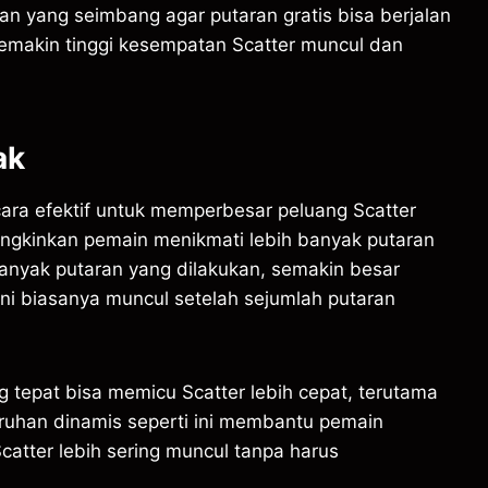
han yang seimbang agar putaran gratis bisa berjalan
semakin tinggi kesempatan Scatter muncul dan
ak
cara efektif untuk memperbesar peluang Scatter
ngkinkan pemain menikmati lebih banyak putaran
anyak putaran yang dilakukan, semakin besar
ni biasanya muncul setelah sejumlah putaran
g tepat bisa memicu Scatter lebih cepat, terutama
 taruhan dinamis seperti ini membantu pemain
catter lebih sering muncul tanpa harus