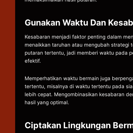
Gunakan Waktu Dan Kesab
Kesabaran menjadi faktor penting dalam men
menaikkan taruhan atau mengubah strategi te
putaran tertentu, jadi memberi waktu pada p
efektif.
Memperhatikan waktu bermain juga berpeng
tertentu, misalnya di waktu tertentu pada s
lebih cepat. Mengombinasikan kesabaran d
hasil yang optimal.
Ciptakan Lingkungan Berm