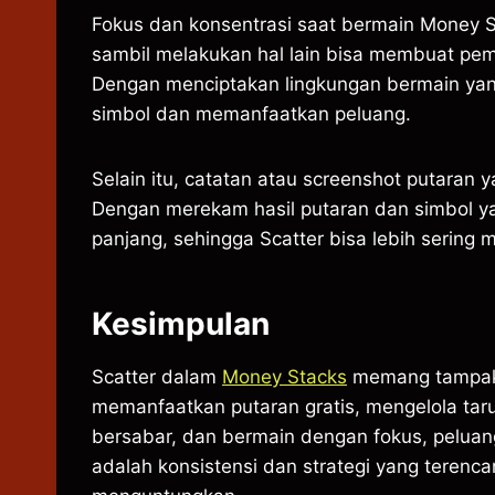
Fokus dan konsentrasi saat bermain Money 
sambil melakukan hal lain bisa membuat pe
Dengan menciptakan lingkungan bermain yang
simbol dan memanfaatkan peluang.
Selain itu, catatan atau screenshot putaran y
Dengan merekam hasil putaran dan simbol ya
panjang, sehingga Scatter bisa lebih sering
Kesimpulan
Scatter dalam
Money Stacks
memang tampak 
memanfaatkan putaran gratis, mengelola ta
bersabar, dan bermain dengan fokus, pelua
adalah konsistensi dan strategi yang terenc